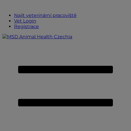
Placeholder
Skip
Skip
Zdrave-
Anchor
to
to
Zvire
Najít veterinární pracoviště
Content
Footer
Vet Login
Registrace
Primary
Menu