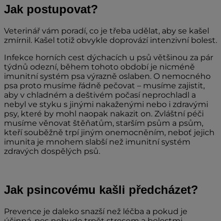
Jak postupovat?
Veterinář vám poradí, co je třeba udělat, aby se kašel
zmírnil. Kašel totiž obvykle doprovází intenzivní bolest.
Infekce horních cest dýchacích u psů většinou za pár
týdnů odezní, během tohoto období je nicméně
imunitní systém psa výrazně oslaben. O nemocného
psa proto musíme řádně pečovat – musíme zajistit,
aby v chladném a deštivém počasí neprochladl a
nebyl ve styku s jinými nakaženými nebo i zdravými
psy, které by mohl naopak nakazit on. Zvláštní péči
musíme věnovat štěňatům, starším psům a psům,
kteří souběžně trpí jiným onemocněním, neboť jejich
imunita je mnohem slabší než imunitní systém
zdravých dospělých psů.
Jak psincovému kašli předcházet?
Prevence je daleko snazší než léčba a pokud je
účinná, pes nebude trpět stresem a bolestmi.