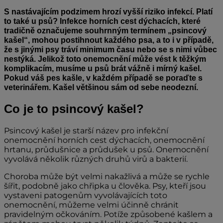
S nastávajícím podzimem hrozí vyšší riziko infekcí. Platí
to také u psů? Infekce horních cest dýchacích, které
tradičně označujeme souhrnným termínem „psincový
kašel“, mohou postihnout každého psa, a to i v případě,
že s jinými psy tráví minimum času nebo se s nimi vůbec
nestýká. Jelikož toto onemocnění může vést k těžkým
komplikacím, musíme u psů brát vážně i mírný kašel.
Pokud váš pes kašle, v každém případě se poraďte s
veterinářem. Kašel většinou sám od sebe neodezní.
Co je to psincový kašel?
Psincový kašel je starší název pro infekční
onemocnění horních cest dýchacích, onemocnění
hrtanu, průdušnice a průdušek u psů. Onemocnění
vyvolává několik různých druhů virů a bakterií.
Choroba může být velmi nakažlivá a může se rychle
šířit, podobně jako chřipka u člověka. Psy, kteří jsou
vystaveni patogenům vyvolávajících toto
onemocnění, můžeme velmi účinně chránit
pravidelným očkováním. Potíže způsobené kašlem a