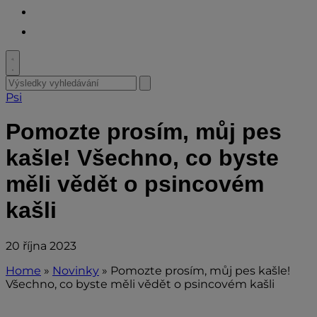
Youtube
Facebook
Toggle
search
Search
Submit
search
for:
Psi
Pomozte prosím, můj pes
kašle! Všechno, co byste
měli vědět o psincovém
kašli
20 října 2023
Home
»
Novinky
»
Pomozte prosím, můj pes kašle!
Všechno, co byste měli vědět o psincovém kašli