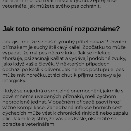
zánětem mohou trvat několik týdnů. Zeptejte se
veterináře, jak můžete svého psa ochránit.
Jak toto onemocnění rozpoznáme?
Jak zjistíme, že se náš čtyřnohý přítel nakazil? Prvním
příznakem je suchý štěkavý kašel. Zpočátku to může
vypadat, že má pes něco v krku. Jak se infekce
zhoršuje, psi začínají kašlat a vydávají podobné zvuky,
jako když kašle člověk. V některých případech
dochází po kašli k dávení. Jak nemoc postupuje, pes
může mít horečku, ztrácí chuť k příjmu potravy a je
letargický.
I když se nejedná o smrtelné onemocnění, jakmile si
povšimneme uvedených příznaků, měli bychom
neprodleně jednat. V opačném případě psovi hrozí
vážné komplikace. Zanedbaná infekce horních cest
dýchacích může vést k chronické rinitidě nebo zápalu
plic. Jakmile zjistíte, že váš pes kašle, okamžitě se
poraďte s veterinářem.