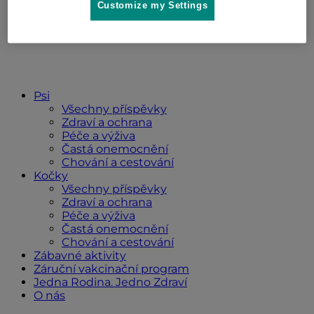
Customize my Settings
Psi
Všechny příspěvky
Zdraví a ochrana
Péče a výživa
Častá onemocnění
Chování a cestování
Kočky
Všechny příspěvky
Zdraví a ochrana
Péče a výživa
Častá onemocnění
Chování a cestování
Zábavné aktivity
Záruční vakcinační program
Jedna Rodina. Jedno Zdraví
O nás