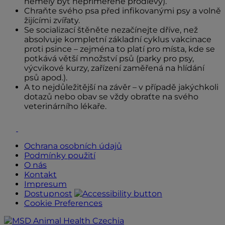
neměly být nepřiměřené prodlevy).
Chraňte svého psa před infikovanými psy a volně
žijícími zvířaty.
Se socializací štěněte nezačínejte dříve, než
absolvuje kompletní základní cyklus vakcinace
proti psince – zejména to platí pro místa, kde se
potkává větší množství psů (parky pro psy,
výcvikové kurzy, zařízení zaměřená na hlídání
psů apod.).
A to nejdůležitější na závěr – v případě jakýchkoli
dotazů nebo obav se vždy obraťte na svého
veterinárního lékaře.
Youtube
Facebook
Ochrana osobních údajů
Podmínky použití
O nás
Kontakt
Impresum
Dostupnost
Cookie Preferences