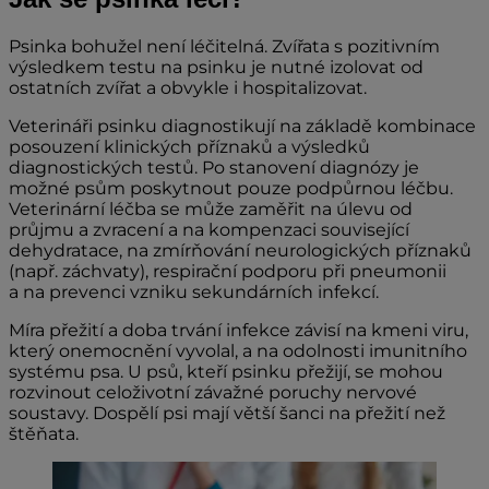
Psinka bohužel není léčitelná. Zvířata s pozitivním
výsledkem testu na psinku je nutné izolovat od
ostatních zvířat a obvykle i hospitalizovat.
Veterináři psinku diagnostikují na základě kombinace
posouzení klinických příznaků a výsledků
diagnostických testů. Po stanovení diagnózy je
možné psům poskytnout pouze podpůrnou léčbu.
Veterinární léčba se může zaměřit na úlevu od
průjmu a zvracení a na kompenzaci související
dehydratace, na zmírňování neurologických příznaků
(např. záchvaty), respirační podporu při pneumonii
a na prevenci vzniku sekundárních infekcí.
Míra přežití a doba trvání infekce závisí na kmeni viru,
který onemocnění vyvolal, a na odolnosti imunitního
systému psa. U psů, kteří psinku přežijí, se mohou
rozvinout celoživotní závažné poruchy nervové
soustavy. Dospělí psi mají větší šanci na přežití než
štěňata.