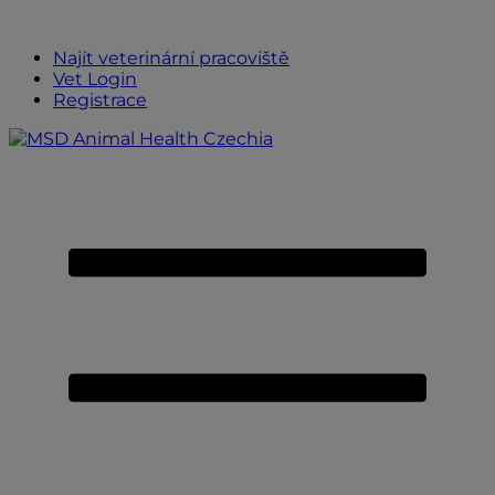
Placeholder
Skip
Skip
Zdrave-
Anchor
to
to
Zvire
Najít veterinární pracoviště
Content
Footer
Vet Login
Registrace
Primary
Menu