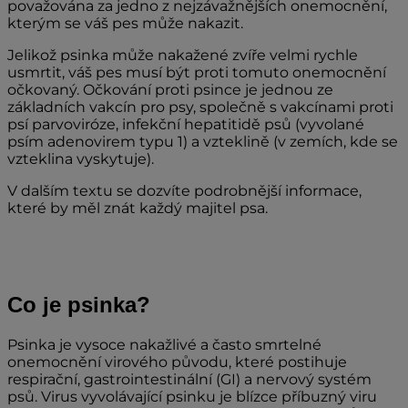
považována za jedno z nejzávažnějších onemocnění,
kterým se váš pes může nakazit.
Jelikož psinka může nakažené zvíře velmi rychle
usmrtit, váš pes musí být proti tomuto onemocnění
očkovaný. Očkování proti psince je jednou ze
základních vakcín pro psy, společně s vakcínami proti
psí parvoviróze, infekční hepatitidě psů (vyvolané
psím adenovirem typu 1) a vzteklině (v zemích, kde se
vzteklina vyskytuje).
V dalším textu se dozvíte podrobnější informace,
které by měl znát každý majitel psa.
Co je psinka?
Psinka je vysoce nakažlivé a často smrtelné
onemocnění virového původu, které postihuje
respirační, gastrointestinální (GI) a nervový systém
psů. Virus vyvolávající psinku je blízce příbuzný viru