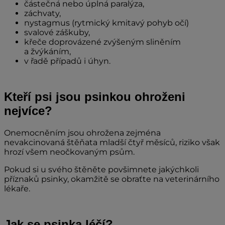
částečná nebo úplná paralýza,
záchvaty,
nystagmus (rytmický kmitavý pohyb očí)
svalové záškuby,
křeče doprovázené zvýšeným sliněním
a žvýkáním,
v řadě případů i úhyn.
Kteří psi jsou psinkou ohroženi
nejvíce?
Onemocněním jsou ohrožena zejména
nevakcinovaná štěňata mladší čtyř měsíců, riziko však
hrozí všem neočkovaným psům.
Pokud si u svého štěněte povšimnete jakýchkoli
příznaků psinky, okamžitě se obraťte na veterinárního
lékaře.
Jak se psinka léčí?