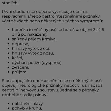
stadiích.
První stadium se obecně vyznačuje očními,
respiračními a/nebo gastrointestinálními příznaky,
včetně všech nebo některých z těchto symptomů:
horečka (u většiny psů se horečka objeví 3 až 6
dnů po nakažení),
snížený příjem krmiva,
deprese,
hnisavý výtok z očí,
hnisavý výtok z nosu,
kašel,
dýchací potíže (dyspnoe),
zvracení,
průjem.
S postupujícím onemocněním se u některých psů
objevují neurologické příznaky, neboť virus napadá
centrální nervovou soustavu. Jedná se o příznaky
druhého stadia psinky:
naklánění hlavy,
pohyb v kruhu,