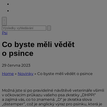
Youtube
Facebook
Toggle
search
Search
Submit
search
for:
Psi
Co byste měli vědět
o psince
29 června 2023
Home
»
Novinky
»
Co byste měli vědět o psince
Možná jste si po pravidelné návštěvě veterináře všimli
v očkovacím průkazu vašeho psa zkratky „DHPPi“
a zajímá vás, co to znamená. „D“ je zkratka slova
„distemper“, což je anglický výraz pro psinku, která je