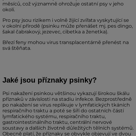
měsíců, což významně ohrožuje ostatní psy v jeho
okolí.
Pro psy jsou rizikem i volně žijící zvířata vyskytující se
v okolní přírodě (psinku může přenášet mj. pes dingo,
šakal čabrakový, jezevec, cibetka a ženetka).
Březí feny mohou virus transplacentárně přenést na
svá štěňata.
Jaké jsou příznaky psinky?
Psi nakažení psinkou většinou vykazují širokou škálu
příznaků v závislosti na stadiu infekce. Bezprostředně
po nakažení se virus replikuje v lymfatických tkáních
respiračního traktu a poté se šíří do ostatních částí
lymfatického systému, respiračního traktu,
gastrointestinálního traktu, centrální nervové
soustavy a dalších životně důležitých tělních systémů.
Obecně platí, že příznaky se obvykle objevují ve dvou