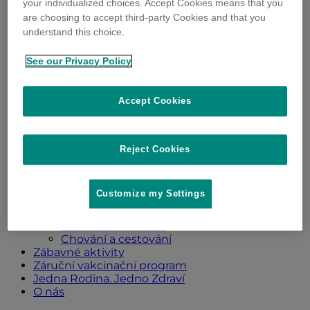
your individualized choices. Accept Cookies means that you
are choosing to accept third-party Cookies and that you
understand this choice.
See our Privacy Policy
Psi
Accept Cookies
Všechny příspěvky
Zdraví a ochrana
Péče a výživa
Častá onemocnění
Reject Cookies
Chování a cestování
Kočky
Všechny příspěvky
Customize my Settings
Zdraví a ochrana
Péče a výživa
Častá onemocnění
Chování a cestování
Zábavné aktivity
Záruční vakcinační program
Jedna Rodina. Jedno Zdraví
O nás