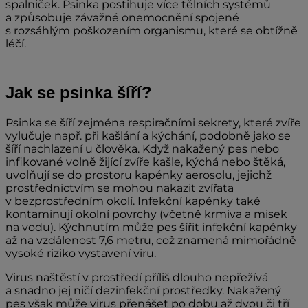
spalniček. Psinka postihuje více tělních systémů
a způsobuje závažné onemocnění spojené
s rozsáhlým poškozením organismu, které se obtížně
léčí.
Jak se psinka šíří?
Psinka se šíří zejména respiračními sekrety, které zvíře
vylučuje např. při kašlání a kýchání, podobně jako se
šíří nachlazení u člověka. Když nakažený pes nebo
infikované volně žijící zvíře kašle, kýchá nebo štěká,
uvolňují se do prostoru kapénky aerosolu, jejichž
prostřednictvím se mohou nakazit zvířata
v bezprostředním okolí. Infekční kapénky také
kontaminují okolní povrchy (včetně krmiva a misek
na vodu). Kýchnutím může pes šířit infekční kapénky
až na vzdálenost 7,6 metru, což znamená mimořádně
vysoké riziko vystavení viru.
Virus naštěstí v prostředí příliš dlouho nepřežívá
a snadno jej ničí dezinfekční prostředky. Nakažený
pes však může virus přenášet po dobu až dvou či tří